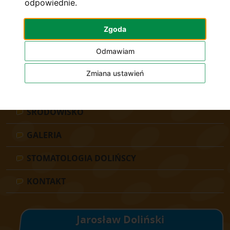
odpowiednie
.
CENNIK
Zgoda
O LEKARZU
Odmawiam
LECZENIE ORTODONTYCZNE
Zmiana ustawień
DLA LEKARZY
ŚRODOWISKO
GALERIA
STOMATOLOGIA DOLIŃSCY
KONTAKT
Jarosław Doliński