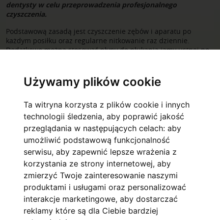
dentysty w celu przeprowadzenia profesjonalnego
czyszczenia.
Podstawową zasadą jest czyszczenie zębów i aparatu po
każdym posiłku oraz regularne nitkowanie raz dziennie.
Dodatkowo można stosować płyny do płukania jamy ustnej po
nitkowaniu. Osoby dorosłe z chorobą przyzębia powinny być
pod kontrolą periodontologia podczas leczenia
ortodontycznego.
Używamy plików cookie
Ta witryna korzysta z plików cookie i innych
MENU
technologii śledzenia, aby poprawić jakość
przeglądania w następujących celach:
aby
umożliwić podstawową funkcjonalność
DLA PACJENTÓW
serwisu
,
aby zapewnić lepsze wrażenia z
GDY MASZ APARAT
korzystania ze strony internetowej
,
aby
zmierzyć Twoje zainteresowanie naszymi
HIGIENA PODCZAS LECZENIA
produktami i usługami oraz personalizować
PIERWSZA WIZYTA
interakcje marketingowe
,
aby dostarczać
reklamy które są dla Ciebie bardziej
PYTANIA I ODPOWIEDZI