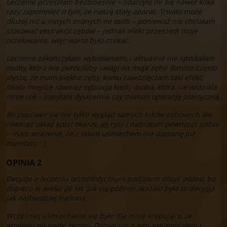
Leczenie przeszłam bezboleśnie – zdarzyło mi się nawet kilka
razy zapomnieć o tym, że noszę stały aparat. Trwało może
dłużej niż u innych znanych mi osób – ponieważ nie chciałam
stosować ekstrakcji zębów – jednak efekt przeszedł moje
oczekiwania, więc warto było czekać.
Leczenie zakończyłam wybielaniem, i aktualnie nie spotkałam
osoby, która nie zwróciłaby uwagi na moje zęby. Bardzo często
słyszę, że mam piękne zęby, komu zawdzięczam taki efekt;
miała miejsce również sytuacja kiedy osoba, która nie widziała
mnie rok – zapytała dyskretnie czy miałam operację plastyczną.
Bo poprawił się nie tylko wygląd samych łuków zębowych ale
również układ kości twarzy, jej rysy i nabrałam pewności siebie
– mam wrażenie, że z takim uśmiechem nie dostanę już
mandatu ; )
OPINIA 2
Decyzje o leczeniu ortodontycznym podjąłem dosyć późno, bo
dopiero w wieku 26 lat. Jak się później okazało była to decyzja
jak najbardziej trafiona.
Wcześniej uśmiechanie się było dla mnie krępujące, ze
względu na wadę zgryzu. Dzisiaj już o tym zapomniałem i