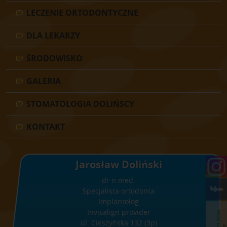
LECZENIE ORTODONTYCZNE
DLA LEKARZY
ŚRODOWISKO
GALERIA
STOMATOLOGIA DOLIŃSCY
KONTAKT
Jarosław Doliński
dr n.med.
Specjalista ortodonta
Implantolog
Invisalign provider
ul. Cieszyńska 132 (3p)