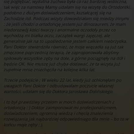
się pogłębiać, wydatna żuchwa była co raz bardziej widoczna,
tak więc za namową Mamy udałam się na wizytę do Ortodontki,
podobno z dużym doświadczeniem, kształcącej się na
Zachodzie itd. Podczas wizyty dowiedziałam się miedzy innymi
: że jeśli chodzi o ortodoncję jestem już dinozaurem, że mam
niedorozwój kości twarzy i anormalne oczodoły przez co
wychodzą mi białka oczu, zaczątek wargi zajęczej, ale
generalnie jak na to upośledzenie jestem całkiem niebrzydka.
Pani Doktor stwierdziła również, że moje więzadła są już tak
zmęczone poprzednią terapia, że zaproponowała abyśmy
spiłowały wszystkie zęby na dole, a górne pociągnęły na dół i
będzie OK. Nie muszę już chyba dodawać, że ta wizyta już
zupełnie mnie zniechęciła na kolejne kilka lat.
Trzecie podejście ; W wieku 22 lat, kiedy już ochłonęłam po
uwagach Pani Doktor i odbudowałam poczucie własnej
wartości, udałam się do Doktora Jarosława Dolińskiego.
I to był prawdziwy przełom w moich doświadczeniach z
ortodoncją : ) Doktor zaimponował mi profesjonalizmem,
doświadczeniem, ogromną wiedzą i chęcią znalezienia
rozwiązania jak najbardziej odpowiedniego dla mnie – bo to w
końcu moje zęby : ).