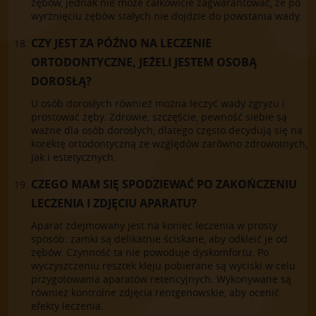
zębów, jednak nie może całkowicie zagwarantować, że po
wyrżnięciu zębów stałych nie dojdzie do powstania wady.
CZY JEST ZA PÓŹNO NA LECZENIE
ORTODONTYCZNE, JEŻELI JESTEM OSOBĄ
DOROSŁĄ?
U osób dorosłych również można leczyć wady zgryzu i
prostować zęby. Zdrowie, szczęście, pewność siebie są
ważne dla osób dorosłych, dlatego często decydują się na
korektę ortodontyczną ze względów zarówno zdrowotnych,
jak i estetycznych.
CZEGO MAM SIĘ SPODZIEWAĆ PO ZAKOŃCZENIU
LECZENIA I ZDJĘCIU APARATU?
Aparat zdejmowany jest na koniec leczenia w prosty
sposób: zamki są delikatnie ściskane, aby odkleić je od
zębów. Czynność ta nie powoduje dyskomfortu. Po
wyczyszczeniu resztek kleju pobierane są wyciski w celu
przygotowania aparatów retencyjnych. Wykonywane są
również kontrolne zdjęcia rentgenowskie, aby ocenić
efekty leczenia.