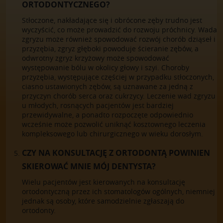
ORTODONTYCZNEGO?
Stłoczone, nakładające się i obrócone zęby trudno jest
wyczyścić, co może prowadzić do rozwoju próchnicy. Wada
zgryzu może również spowodować rozwój chorób dziąseł i
przyzębia, zgryz głęboki powoduje ścieranie zębów, a
odwrotny zgryz krzyżowy może spowodować
występowanie bólu w okolicy głowy i szyi. Choroby
przyzębia, występujące częściej w przypadku stłoczonych,
ciasno ustawionych zębów, są uznawane za jedną z
przyczyn chorób serca oraz cukrzycy. Leczenie wad zgryzu
u młodych, rosnących pacjentów jest bardziej
przewidywalne, a ponadto rozpoczęte odpowiednio
wcześnie może pozwolić uniknąć kosztownego leczenia
kompleksowego lub chirurgicznego w wieku dorosłym.
CZY NA KONSULTACJĘ Z ORTODONTĄ POWINIEN
SKIEROWAĆ MNIE MÓJ DENTYSTA?
Wielu pacjentów jest kierowanych na konsultację
ortodontyczną przez ich stomatologów ogólnych, niemniej
jednak są osoby, które samodzielnie zgłaszają do
ortodonty.