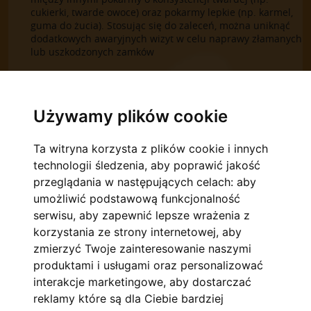
cukierki, twarde owoce) oraz pokarmy lepkie (np. karmel,
guma do żucia). Stosując się do zaleceń, można uniknąć
dodatkowych awaryjnych wizyt w celu naprawy złamanych
lub uszkodzonych zamków
JAK CZĘSTO POWINNO SIĘ CZYŚCIĆ ZĘBY PODCZAS
LECZENIA ORTODONTYCZNEGO?
Używamy plików cookie
Pacjenci z aparatami stałymi powinni szczotkować zęby
przynajmniej cztery razy dziennie – po każdym posiłku i
przed snem. Wskazane jest również używanie nici
Ta witryna korzysta z plików cookie i innych
dentystycznej raz dziennie.
technologii śledzenia, aby poprawić jakość
przeglądania w następujących celach:
aby
CO TO JEST WIZYTA AWARYJNA?
umożliwić podstawową funkcjonalność
Jeżeli aparat jest przyczyną dolegliwości bólowych lub
serwisu
,
aby zapewnić lepsze wrażenia z
jakaś część aparatu uległa uszkodzeniu, pacjent powinien
korzystania ze strony internetowej
,
aby
niezwłocznie zadzwonić do gabinetu ortodontycznego.
Jeżeli potrzebna będzie szybka interwencja, ortodonta
zmierzyć Twoje zainteresowanie naszymi
naprawi awarię na dodatkowej wizycie tego samego lub
produktami i usługami oraz personalizować
następnego dnia.
interakcje marketingowe
,
aby dostarczać
reklamy które są dla Ciebie bardziej
CO TO JEST LECZENIE WCZESNE?