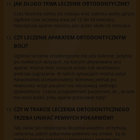
JAK DŁUGO TRWA LECZENIE ORTODONTYCZNE?
Czas leczenia zależy od rodzaju oraz zakresu wady zgryzu.
Ogólnie czas leczenia trwa od 12 do 30 miesięcy.
Najczęściej aparat noszony jest przez około 24 miesiące.
CZY LECZENIE APARATEM ORTODONTYCZNYM
BOLI?
Ogólnie leczenie ortodontyczne nie jest bolesne. Jedynie
po niektórych wizytach, na których aktywowany jest
aparat, można mieć uczucie ucisku lub wrażliwości
podczas zagryzania. W takich sytuacjach można zażyć
Paracetamol (Acetaminofen). Niemniej jednak po
większości wizyt pacjenci nie odczuwają żadnego
dyskomfortu. Często przypominam pacjentom, że „ w cale
nie musi boleć, żeby aparat przesuwał zęby”.
CZY W TRAKCIE LECZENIA ORTODONTYCZNEGO
TRZEBA UNIKAĆ PEWNYCH POKARMÓW?
Tak, zaraz po rozpoczęciu leczenia pacjenci otrzymują
zalecenia, jakich pokarmów powinno się unikać. Są to
między innymi pokarmy o konsystencji twardej (np.