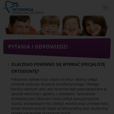
Skip
to
main
content
PYTANIA I ODPOWIEDZI
DLACZEGO POWINNO SIĘ WYBRAĆ SPECJALISTĘ
ORTODONTĘ?
Położenie zębów oraz często struktur twarzy ulega
zmianie podczas leczenia ortodontycznego. Dlatego
bardzo ważnym jest, aby leczenie było poprowadzone w
sposób właściwy i zgodny z zasadami. Specjalista
ortodonta jest lekarzem, który odbył specjalistyczne
studia, pozwalające mu zdobyć wiedzę oraz umiejętności,
dzięki którym potrafi objąć profesjonalną oraz skuteczną
opieką pacjentów ortodontycznych.