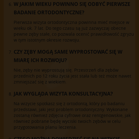
W JAKIM WIEKU POWINNO SIĘ ODBYĆ PIERWSZE
BADANIE ORTODONTYCZNE?
Pierwsza wizyta ortodontyczna powinna mieć miejsce w
wieku ok. 7 lat. Do tego czasu są już zazwyczaj obecne
pewne zęby stałe, co pozwala ocenić prawidłowość zgryzu
w tym istotnym okresie rozwoju.
CZY ZĘBY MOGĄ SAME WYPROSTOWAĆ SIĘ W
MIARĘ ICH ROZWOJU?
Nie, zęby nie wyprostują się. Przestrzeń dla zębów
przednich po 12 roku życia jest stała lub też może nawet
zmniejszać się z wiekiem.
JAK WYGLĄDA WIZYTA KONSULTACYJNA?
Na wizycie spotkasz się z ortodontą, który po badaniu
przedstawi, jaki jest problem ortodontyczny. Wykonane
zostaną również zdjęcia cyfrowe oraz rentgenowskie, jak
również pobrane będę wyciski twoich zębów w celu
przygotowania planu leczenia.
CZEGO MOŻNA DOWIEDZIEĆ SIĘ NA WIZYCIE