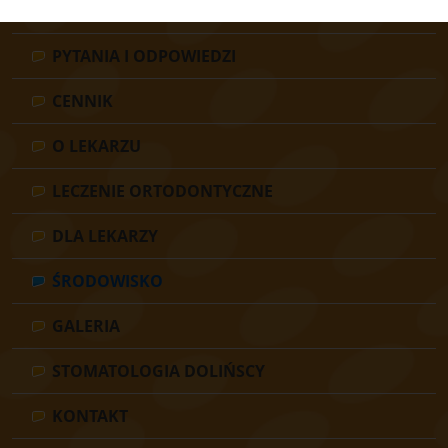
DLA PACJENTÓW
PYTANIA I ODPOWIEDZI
CENNIK
O LEKARZU
LECZENIE ORTODONTYCZNE
DLA LEKARZY
ŚRODOWISKO
GALERIA
STOMATOLOGIA DOLIŃSCY
KONTAKT