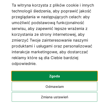
wewnątrz. Nad drzwiami oświetlenie ostrzegawcze.
Ta witryna korzysta z plików cookie i innych
III. W Jednostce prowadzona jest dozymetria indywidualna
technologii śledzenia, aby poprawić jakość
proponowane ograniczniki dawek do 6 mSv na rok.
przeglądania w następujących celach:
aby
Personel zakwalifikowany do kategoria narażeni „B”.
umożliwić podstawową funkcjonalność
Z wyników dozymetrii indywidualnej za okres 1.01. 2020 do
serwisu
,
aby zapewnić lepsze wrażenia z
31.12. 2020 r – brak wskazań do zmiany kategorii narażenia .
Ewidencja dawek po uzyskaniu odczytów z bieżącego okresu
korzystania ze strony internetowej
,
aby
pomiarowego – zostanie przekazana do kierownika jednostki.
zmierzyć Twoje zainteresowanie naszymi
Personel zakwalifikowany do dozymetrii indywidualnej na
produktami i usługami oraz personalizować
bieżąco informowany o otrzymanych wynikach
interakcje marketingowe
,
aby dostarczać
Personel na posiada aktualne szkolenie w zakresie
reklamy które są dla Ciebie bardziej
Dokumenty wymagane przepisy aktualizowane na bieżąco /
odpowiednie
.
personel potwierdzał zapoznanie
.- wykaz aktów prawnych
- zakładowy plan postępowania awaryjnego
Zgoda
- program zapewnienia jakością
Odmawiam
MENU
Zmiana ustawień